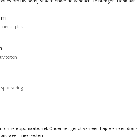
pties om uw bedrijfsnaam onder de aandacht te brengen. Denk aan:
rm
inente plek
n
viteiten
ersponsoring
informele sponsorborrel. Onder het genot van een hapje en een dran
bijdrage – neerzetten.