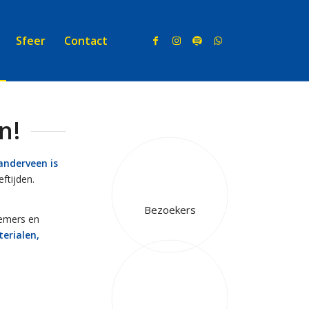
Sfeer
Contact
n!
nderveen is
ftijden.
Bezoekers
nemers en
terialen,