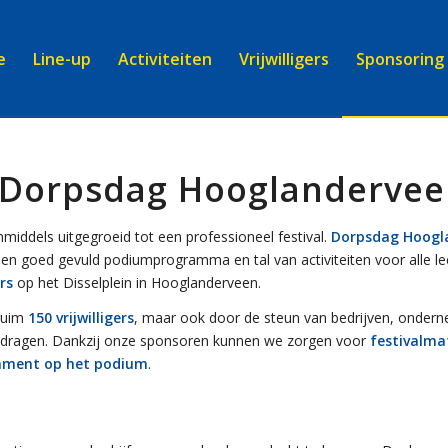
e
Line-up
Activiteiten
Vrijwilligers
Sponsoring
 Dorpsdag Hooglandervee
nmiddels uitgegroeid tot een professioneel festival.
Dorpsdag Hoogla
n goed gevuld podiumprogramma en tal van activiteiten voor alle lee
rs
op het Disselplein in Hooglanderveen.
 ruim
150 vrijwilligers
, maar ook door de steun van bedrijven, onder
oedragen. Dankzij onze sponsoren kunnen we zorgen voor
festivalma
ainment op het podium
.